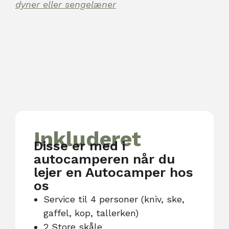
dyner eller sengelæner
Inkluderet
Disse er med i
autocamperen når du
lejer en Autocamper hos
os
Service til 4 personer (kniv, ske,
gaffel, kop, tallerken)
2 Store skåle