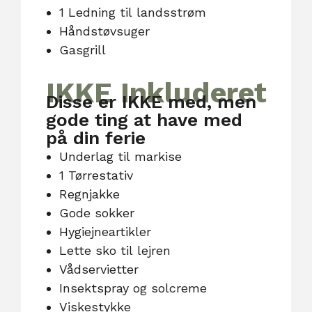
1 Ledning til landsstrøm
Håndstøvsuger
Gasgrill
IKKE Inkluderet
Disse er IKKE med, men
gode ting at have med
på din ferie
Underlag til markise
1 Tørrestativ
Regnjakke
Gode sokker
Hygiejneartikler
Lette sko til lejren
Vådservietter
Insektspray og solcreme
Viskestykke