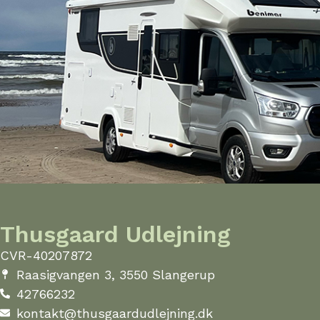
Thusgaard Udlejning
CVR-40207872
Raasigvangen 3, 3550 Slangerup
42766232
kontakt@thusgaardudlejning.dk