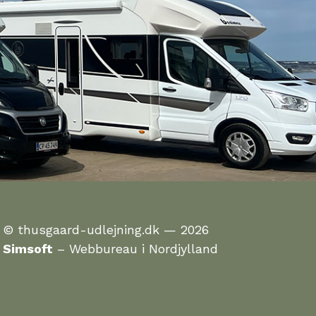
© thusgaard-udlejning.dk — 2026
Simsoft
– Webbureau i Nordjylland